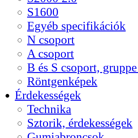
S1600
Egyéb specifikációk
N csoport
A csoport
B és S csoport, gruppe 
Röntgenképek
Érdekességek
Technika
Sztorik, érdekességek
Gumiabroncsok