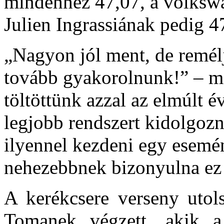
mindehhez 47,07, a volkswa
Julien Ingrassiának pedig 4
„Nagyon jól ment, de remél
tovább gyakorolnunk!” – mo
töltöttünk azzal az elmúlt 
legjobb rendszert kidolgozn
ilyennel kezdeni egy esemé
nehezebbnek bizonyulna ez
A kerékcsere verseny utol
Tomanek végzett, akik a 