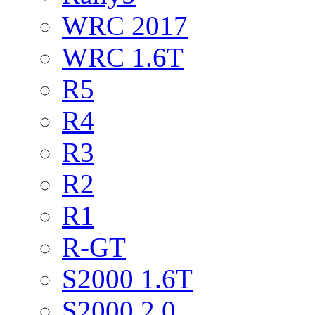
WRC 2017
WRC 1.6T
R5
R4
R3
R2
R1
R-GT
S2000 1.6T
S2000 2.0