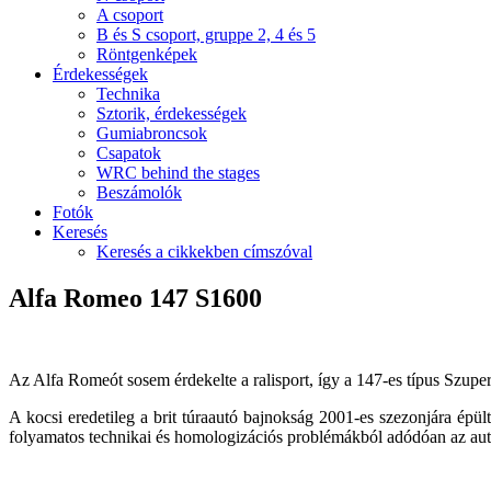
A csoport
B és S csoport, gruppe 2, 4 és 5
Röntgenképek
Érdekességek
Technika
Sztorik, érdekességek
Gumiabroncsok
Csapatok
WRC behind the stages
Beszámolók
Fotók
Keresés
Keresés a cikkekben címszóval
Alfa Romeo 147 S1600
Az Alfa Romeót sosem érdekelte a ralisport, így a 147-es típus Szupe
A kocsi eredetileg a brit túraautó bajnokság 2001-es szezonjára épül
folyamatos technikai és homologizációs problémákból adódóan az aut