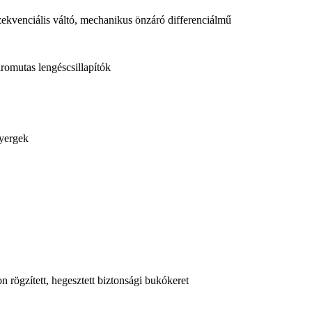
ekvenciális váltó, mechanikus önzáró differenciálmű
romutas lengéscsillapítók
nyergek
 rögzített, hegesztett biztonsági bukókeret