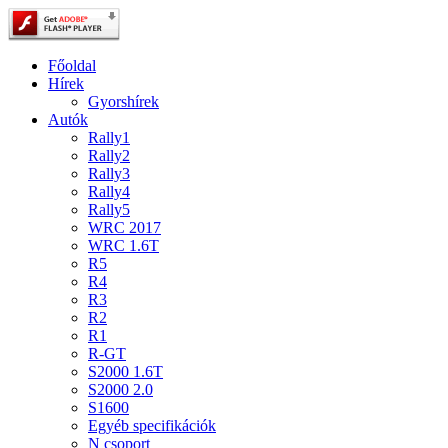
Főoldal
Hírek
Gyorshírek
Autók
Rally1
Rally2
Rally3
Rally4
Rally5
WRC 2017
WRC 1.6T
R5
R4
R3
R2
R1
R-GT
S2000 1.6T
S2000 2.0
S1600
Egyéb specifikációk
N csoport