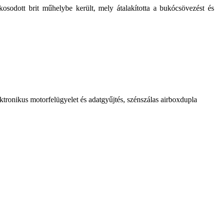
kosodott brit műhelybe került, mely átalakította a bukócsövezést és
ktronikus motorfelügyelet és adatgyűjtés, szénszálas airboxdupla