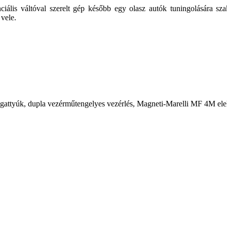
iális váltóval szerelt gép később egy olasz autók tuningolására sza
 vele.
dugattyúk, dupla vezérműtengelyes vezérlés, Magneti-Marelli MF 4M ele