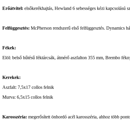
Erőátvitel:
elsőkerékhajtás, Hewland 6 sebességes kézi kapcsolású sz
Felfüggesztés:
McPherson rendszerű első felfüggesztés. Dynamics há
Fékek:
Elöl: belső hűtésű féktárcsák, átmérő aszfalton 355 mm, Brembo fék
Kerekek:
Aszfalt: 7,5x17 collos felnik
Murva: 6,5x15 collos felnik
Karosszéria:
megerősített önhordó acél karosszéria, ahhoz több ponton