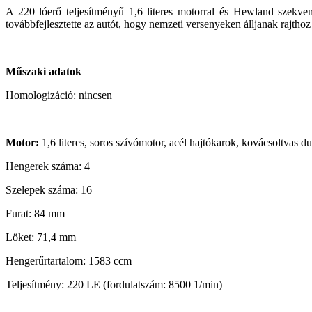
A 220 lóerő teljesítményű 1,6 literes motorral és Hewland szekvenc
továbbfejlesztette az autót, hogy nemzeti versenyeken álljanak rajthoz
Műszaki adatok
Homologizáció: nincsen
Motor:
1,6 literes, soros szívómotor, acél hajtókarok, kovácsoltvas 
Hengerek száma: 4
Szelepek száma: 16
Furat: 84 mm
Löket: 71,4 mm
Hengerűrtartalom: 1583 ccm
Teljesítmény: 220 LE (fordulatszám: 8500 1/min)