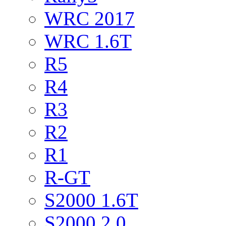
WRC 2017
WRC 1.6T
R5
R4
R3
R2
R1
R-GT
S2000 1.6T
S2000 2.0