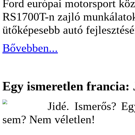
Ford európai motorsport közp
RS1700T-n zajló munkálatok
ütőképesebb autó fejlesztés
Bővebben...
Egy ismeretlen francia: 
Jidé. Ismerős? E
sem? Nem véletlen!