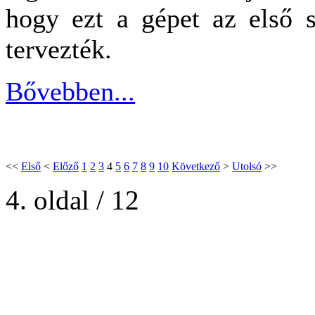
hogy ezt a gépet az első s
tervezték.
Bővebben...
<<
Első
<
Előző
1
2
3
4
5
6
7
8
9
10
Következő
>
Utolsó
>>
4. oldal / 12