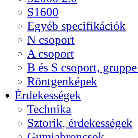
S1600
Egyéb specifikációk
N csoport
A csoport
B és S csoport, gruppe 
Röntgenképek
Érdekességek
Technika
Sztorik, érdekességek
Gumiabroncsok