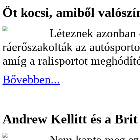
Öt kocsi, amiből valószín
Léteznek azonban 
ráerőszakolták az autósporto
amíg a ralisportot meghódít
Bővebben...
Andrew Kellitt és a Brit
Nem kapta meg azo