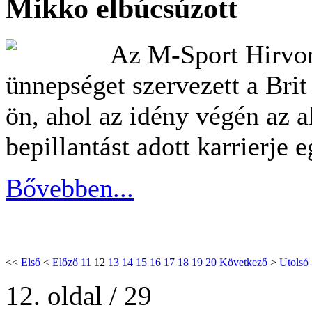
Mikko elbúcsúzott
Az M-Sport Hirvone
ünnepséget szervezett a Bri
ön, ahol az idény végén az a
bepillantást adott karrierje 
Bővebben...
<<
Első
<
Előző
11
12
13
14
15
16
17
18
19
20
Következő
>
Utolsó
12. oldal / 29