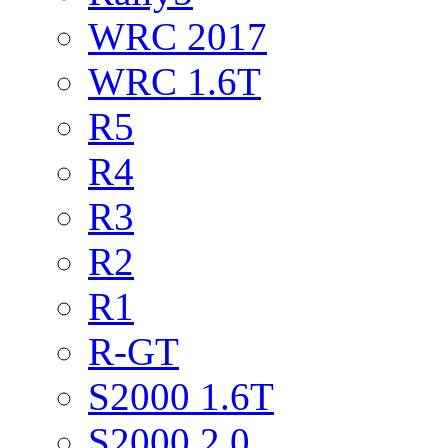
WRC 2017
WRC 1.6T
R5
R4
R3
R2
R1
R-GT
S2000 1.6T
S2000 2.0