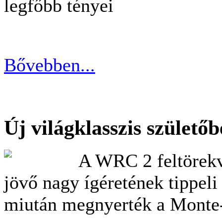
legfőbb tényei
Bővebben...
Új világklasszis születő
A WRC 2 feltörekvő
jövő nagy ígéretének tippeli
miután megnyerték a Monte-