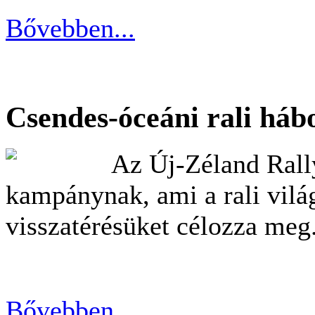
Bővebben...
Csendes-óceáni rali háb
Az Új-Zéland Rally
kampánynak, ami a rali vilá
visszatérésüket célozza meg
Bővebben...