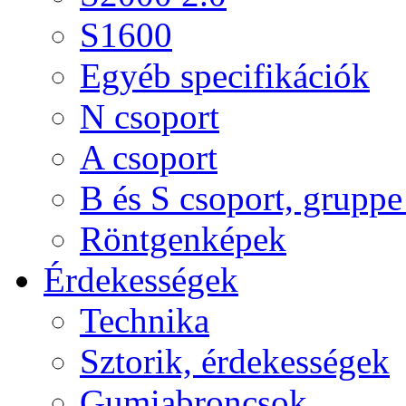
S1600
Egyéb specifikációk
N csoport
A csoport
B és S csoport, gruppe 
Röntgenképek
Érdekességek
Technika
Sztorik, érdekességek
Gumiabroncsok