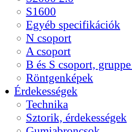
S1600
Egyéb specifikációk
N csoport
A csoport
B és S csoport, gruppe 
Röntgenképek
Érdekességek
Technika
Sztorik, érdekességek
Gumiabroncsok