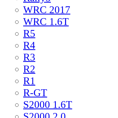
WRC 2017
WRC 1.6T
R5
R4
R3
R2
R1
R-GT
S2000 1.6T
S2000 2.0