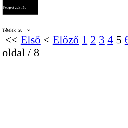
Peugeot 205 T16
Tételek
<<
Első
<
Előző
1
2
3
4
5
oldal / 8