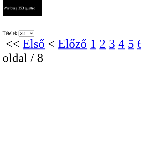
Wartburg 353 quattro
Tételek
<<
Első
<
Előző
1
2
3
4
5
oldal / 8