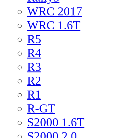
WRC 2017
WRC 1.6T
R5
R4
R3
R2
R1
R-GT
S2000 1.6T
S2000 2.0