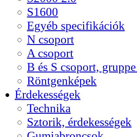
S1600
Egyéb specifikációk
N csoport
A csoport
B és S csoport, gruppe 
Röntgenképek
Érdekességek
Technika
Sztorik, érdekességek
Gumiabroncsok