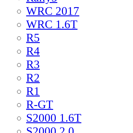
WRC 2017
WRC 1.6T
R5
R4
R3
R2
R1
R-GT
S2000 1.6T
S2000 2.0