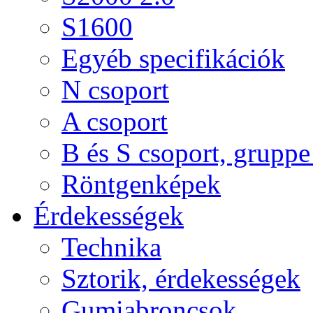
S1600
Egyéb specifikációk
N csoport
A csoport
B és S csoport, gruppe 
Röntgenképek
Érdekességek
Technika
Sztorik, érdekességek
Gumiabroncsok