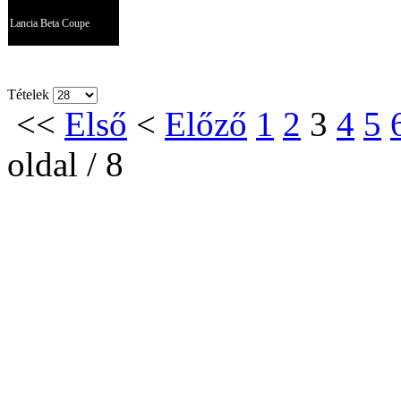
Lancia Beta Coupe
Tételek
<<
Első
<
Előző
1
2
3
4
5
oldal / 8