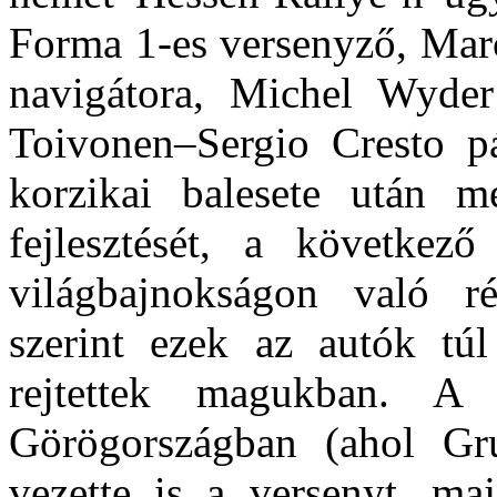
Forma 1-es versenyző, Marc
navigátora, Michel Wyde
Toivonen–Sergio Cresto pá
korzikai balesete után m
fejlesztését, a következ
világbajnokságon való ré
szerint ezek az autók túl
rejtettek magukban. 
Görögországban (ahol Gru
vezette is a versenyt, maj