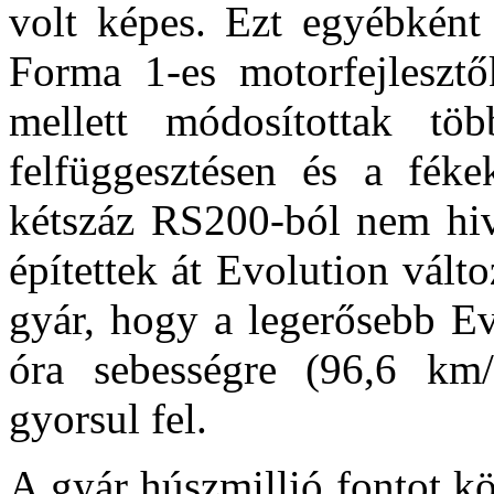
volt képes. Ezt egyébként 
Forma 1-es motorfejlesztők
mellett módosítottak tö
felfüggesztésen és a fékek
kétszáz RS200-ból nem hiva
építettek át Evolution válto
gyár, hogy a legerősebb Ev
óra sebességre (96,6 km/
gyorsul fel.
A gyár húszmillió fontot kö