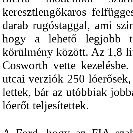
keresztlengőkaros felfügge
darab rugóstaggal, ami szi
hogy a lehető legjobb t
körülmény között. Az 1,8 l
Cosworth vette kezelésbe. 
utcai verziók 250 lóerősek
lettek, bár az utóbbiak jobb
lóerőt teljesítettek.
A Ford, hogy az FIA szabá