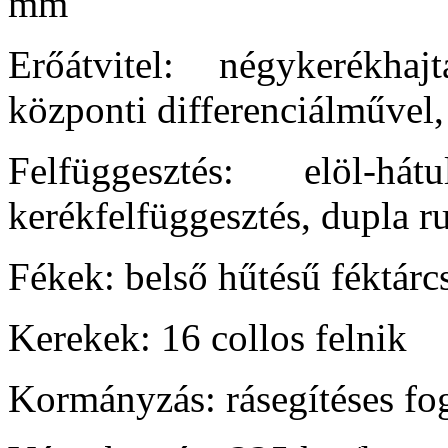
mm
Erőátvitel: négykerékhaj
központi differenciálművel,
Felfüggesztés: elöl-há
kerékfelfüggesztés, dupla r
Fékek: belső hűtésű féktár
Kerekek: 16 collos felnik
Kormányzás: rásegítéses f