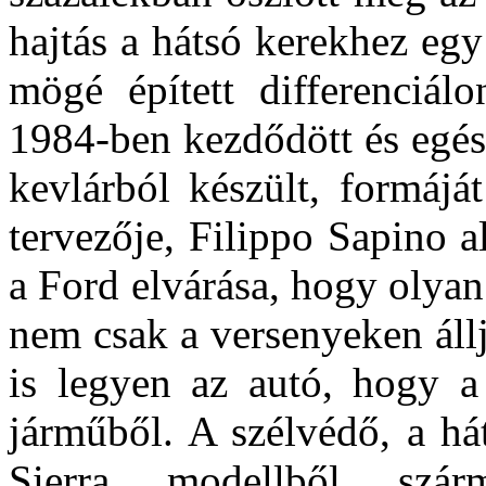
hajtás a hátsó kerekhez egy
mögé épített differenciálo
1984-ben kezdődött és egész
kevlárból készült, formájá
tervezője, Filippo Sapino 
a Ford elvárása, hogy olyan
nem csak a versenyeken áll
is legyen az autó, hogy a 
járműből. A szélvédő, a há
Sierra modellből szá