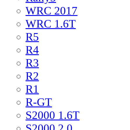
WRC 2017
WRC 1.6T
R5
R4
R3
R2
R1
R-GT
S2000 1.6T
S2000 2.0