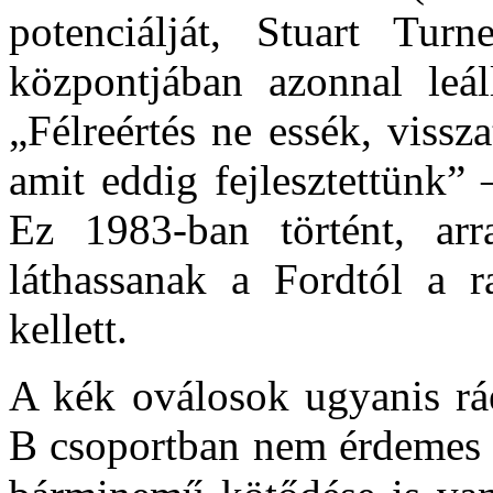
potenciálját, Stuart Tur
központjában azonnal leáll
„Félreértés ne essék, vissz
amit eddig fejlesztettünk” –
Ez 1983-ban történt, ar
láthassanak a Fordtól a r
kellett.
A kék oválosok ugyanis rá
B csoportban nem érdemes o