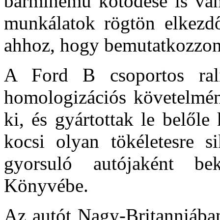
bárminemű kötődése is van
munkálatok rögtön elkezdőd
ahhoz, hogy bemutatkozzon
A Ford B csoportos ral
homologizációs követelmény
ki, és gyártottak le belőle
kocsi olyan tökéletesre s
gyorsuló autójaként b
Könyvébe.
Az autót Nagy-Britanniában