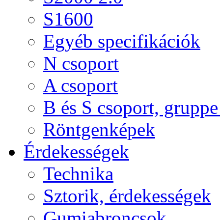
S1600
Egyéb specifikációk
N csoport
A csoport
B és S csoport, gruppe 
Röntgenképek
Érdekességek
Technika
Sztorik, érdekességek
Gumiabroncsok