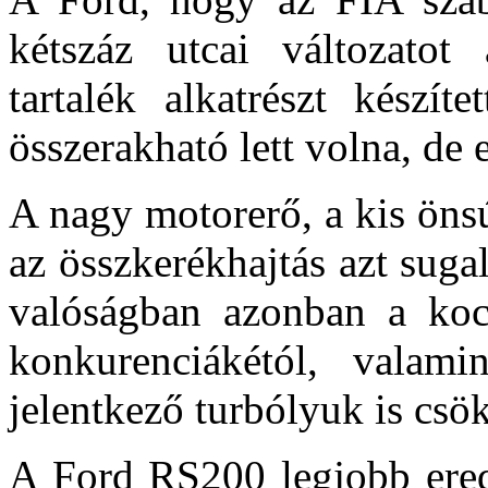
kétszáz utcai változatot
tartalék alkatrészt készít
összerakható lett volna, de 
A nagy motorerő, a kis önsú
az összkerékhajtás azt sugal
valóságban azonban a kocs
konkurenciákétól, valami
jelentkező turbólyuk is csö
A Ford RS200 legjobb ere