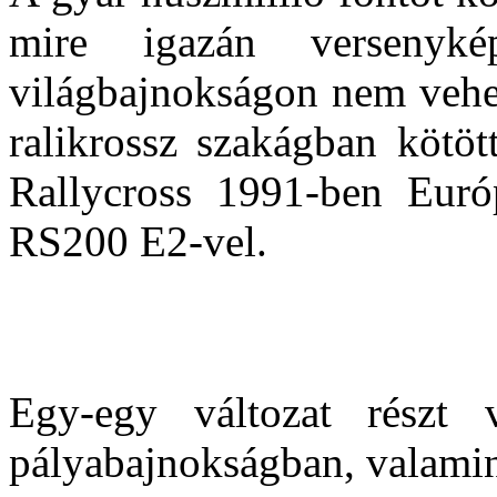
mire igazán versenyké
világbajnokságon nem vehet
ralikrossz szakágban kötöt
Rallycross 1991-ben Euró
RS200 E2-vel.
Egy-egy változat rész
pályabajnokságban, valamin