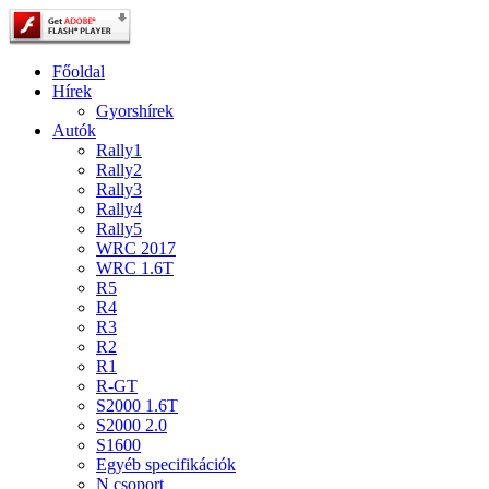
Főoldal
Hírek
Gyorshírek
Autók
Rally1
Rally2
Rally3
Rally4
Rally5
WRC 2017
WRC 1.6T
R5
R4
R3
R2
R1
R-GT
S2000 1.6T
S2000 2.0
S1600
Egyéb specifikációk
N csoport