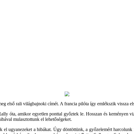
 első rali világbajnoki címét. A francia pilóta így emlékszik vissza el
y óta, amikor egyetlen ponttal győztek le. Hosszan és keményen vizsg
 hibával mulasztottunk el lehetőségeket.
 el ugyanezeket a hibákat. Úgy döntöttünk, a győzelemért harcolunk 