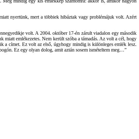
ban. Még mindig egy kis emlékkép számomra: akkor is, amikor nagyon
att nyertünk, mert a többiek hibáztak vagy problémájuk volt. Azért
nnegyedikje volt. A 2004. október 17-én zárult viadalon egy második
nk miatt emlékezetes. Nem került szóba a támadás. Az volt a cél, hogy
ük a címet. Ez volt az első, úgyhogy mindig is különleges emlék lesz.
céldobogón. Ez egy olyan dolog, amit aztán sosem ismételtem meg…”