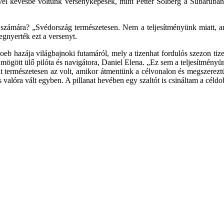
mivel kevésbé voltunk versenyképesek, mint Petter Solberg a Subaru
zámára? „Svédország természetesen. Nem a teljesítményünk miatt, ami
egnyerték ezt a versenyt.
b hazája világbajnoki futamáról, mely a tizenhat fordulós szezon tize
mögött ülő pilóta és navigátora, Daniel Elena. „Ez sem a teljesítményü
at természetesen az volt, amikor átmentünk a célvonalon és megszerezt
m is valóra vált egyben. A pillanat hevében egy szaltót is csináltam a 