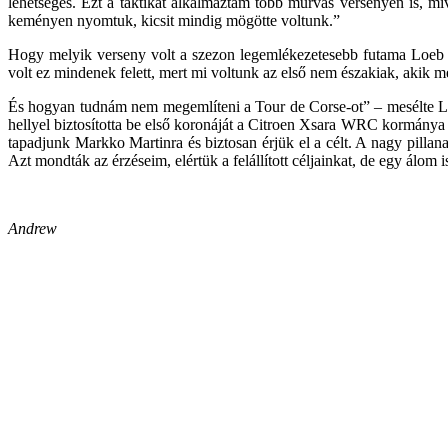
lehetséges. Ezt a taktikát alkalmaztam több murvás versenyen is, 
keményen nyomtuk, kicsit mindig mögötte voltunk.”
Hogy melyik verseny volt a szezon legemlékezetesebb futama Loeb s
volt ez mindenek felett, mert mi voltunk az első nem északiak, akik m
És hogyan tudnám nem megemlíteni a Tour de Corse-ot” – mesélte Loe
hellyel biztosította be első koronáját a Citroen Xsara WRC kormánya 
tapadjunk Markko Martinra és biztosan érjük el a célt. A nagy pillan
Azt mondták az érzéseim, elértük a felállított céljainkat, de egy álo
Andrew