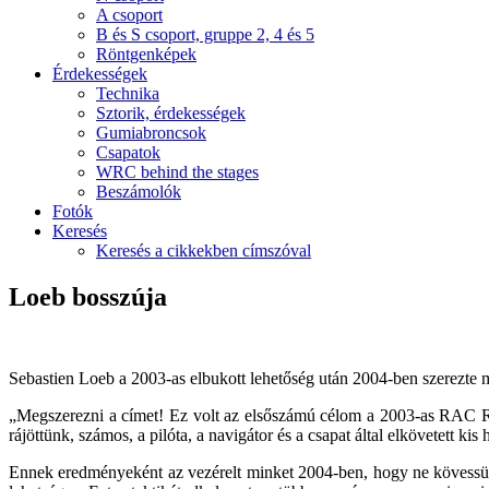
A csoport
B és S csoport, gruppe 2, 4 és 5
Röntgenképek
Érdekességek
Technika
Sztorik, érdekességek
Gumiabroncsok
Csapatok
WRC behind the stages
Beszámolók
Fotók
Keresés
Keresés a cikkekben címszóval
Loeb bosszúja
Sebastien Loeb a 2003-as elbukott lehetőség után 2004-ben szerezte meg
„Megszerezni a címet! Ez volt az elsőszámú célom a 2003-as RAC Rall
rájöttünk, számos, a pilóta, a navigátor és a csapat által elkövetett kis
Ennek eredményeként az vezérelt minket 2004-ben, hogy ne kövessük