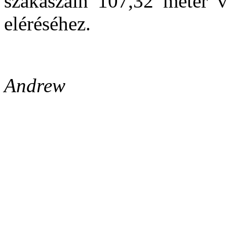
szakaszain 107,32 méter v
eléréséhez.
Andrew