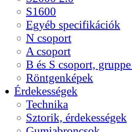
S1600
Egyéb specifikációk
N csoport
A csoport
B és S csoport, gruppe 
Röntgenképek
Érdekességek
Technika
Sztorik, érdekességek
Gumiabroncsok