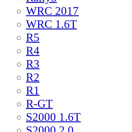
WRC 2017
WRC 1.6T
R5
R4
R3
R2
R1
R-GT
S2000 1.6T
S2000 2.0