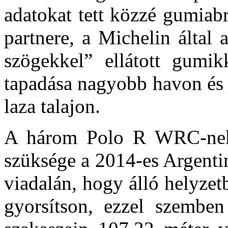
adatokat tett közzé gumiab
partnere, a Michelin által 
szögekkel” ellátott gumik
tapadása nagyobb havon és 
laza talajon.
A három Polo R WRC-nek 
szüksége a 2014-es Argenti
viadalán, hogy álló helyzet
gyorsítson, ezzel szembe