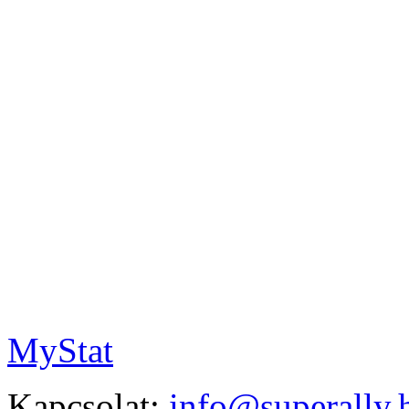
MyStat
Kapcsolat:
info@superally.