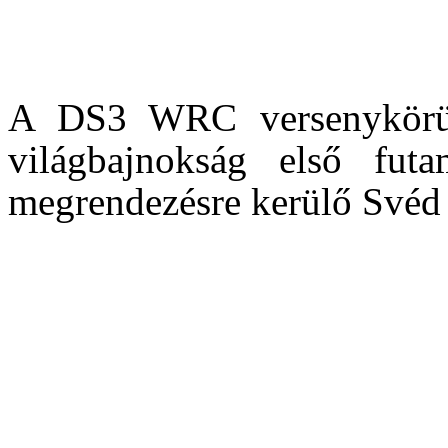
különféle körülmények köz
szükség.
A DS3 WRC versenykörül
világbajnokság első fut
megrendezésre kerülő Svéd 
Andrew