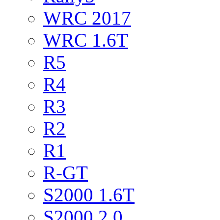
WRC 2017
WRC 1.6T
R5
R4
R3
R2
R1
R-GT
S2000 1.6T
S2000 2.0