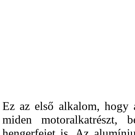
is javítottak a lehető legjo
Motor: a közvetlen befec
Miután a szabályok egyes 
World Rally Car-ok korá
tervezők fel tudták használn
bizonyult megoldásokat át
Ez az első alkalom, hogy 
miden motoralkatrészt, 
hengerfejet is. Az alumín