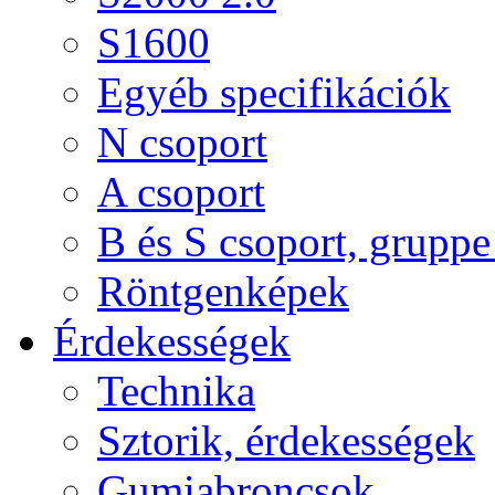
S1600
Egyéb specifikációk
N csoport
A csoport
B és S csoport, gruppe 
Röntgenképek
Érdekességek
Technika
Sztorik, érdekességek
Gumiabroncsok