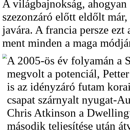
A világbajnokság, ahogyan a
szezonzáró előtt eldőlt már
javára. A francia persze ezt
ment minden a maga módjá
A 2005-ös év folyamán a
megvolt a potenciál, Petter
is az idényzáró futam kora
csapat szárnyalt nyugat-Au
Chris Atkinson a Dwelling
második teljesítése után át