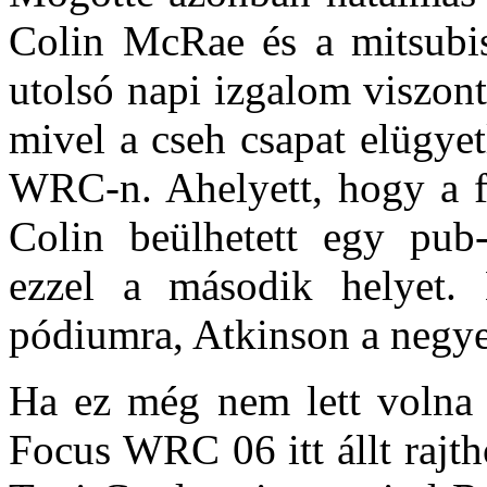
Colin McRae és a mitsubis
utolsó napi izgalom viszont
mivel a cseh csapat elügye
WRC-n. Ahelyett, hogy a fá
Colin beülhetett egy pub
ezzel a második helyet.
pódiumra, Atkinson a negye
Ha ez még nem lett volna e
Focus WRC 06 itt állt rajt