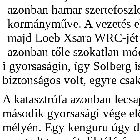
azonban hamar szertefoszlo
kormányműve. A vezetés ek
majd Loeb Xsara WRC-jét ta
azonban tőle szokatlan mó
i gyorsaságin, így Solberg i
biztonságos volt, egyre csa
A katasztrófa azonban lecsa
második gyorsasági vége el
mélyén. Egy kenguru úgy dö