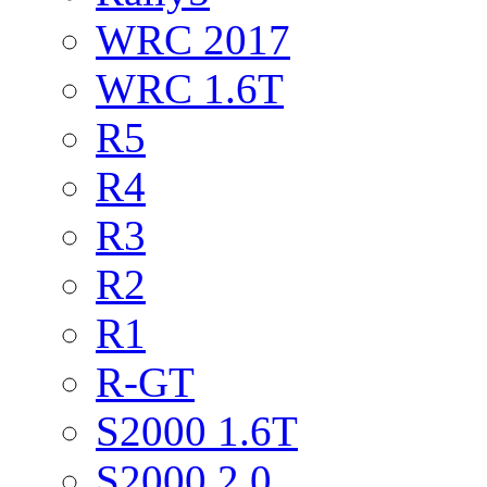
WRC 2017
WRC 1.6T
R5
R4
R3
R2
R1
R-GT
S2000 1.6T
S2000 2.0