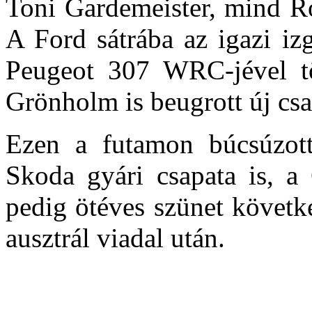
Toni Gardemeister, mind Ro
A Ford sátrába az igazi iz
Peugeot 307 WRC-jével tö
Grönholm is beugrott új csa
Ezen a futamon búcsúzott
Skoda gyári csapata is, a
pedig ötéves szünet követk
ausztrál viadal után.