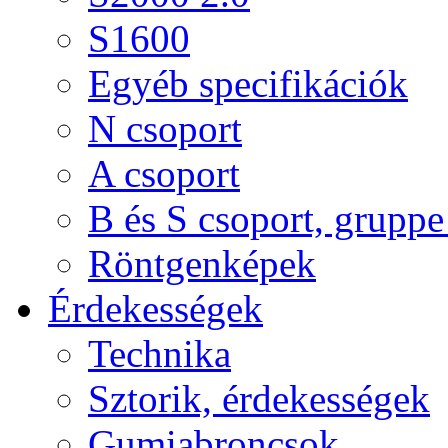
S1600
Egyéb specifikációk
N csoport
A csoport
B és S csoport, gruppe 
Röntgenképek
Érdekességek
Technika
Sztorik, érdekességek
Gumiabroncsok