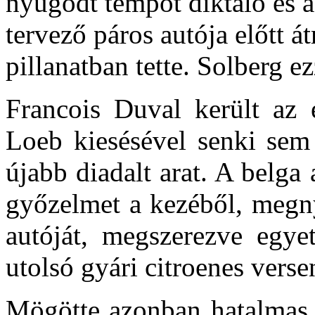
nyugodt tempót diktáló és a 
tervező páros autója előtt 
pillanatban tette. Solberg ez
Francois Duval került az é
Loeb kiesésével senki sem
újabb diadalt arat. A belg
győzelmet a kezéből, megny
autóját, megszerezve egyet
utolsó gyári citroenes verse
Mögötte azonban hatalmas c