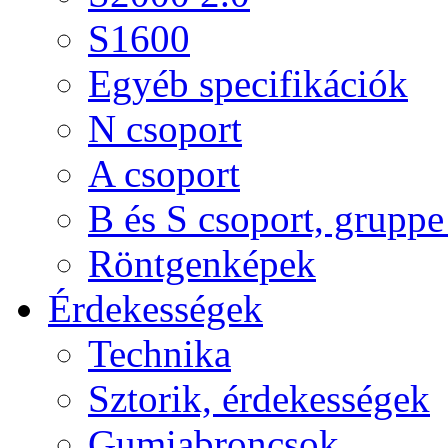
S1600
Egyéb specifikációk
N csoport
A csoport
B és S csoport, gruppe 
Röntgenképek
Érdekességek
Technika
Sztorik, érdekességek
Gumiabroncsok