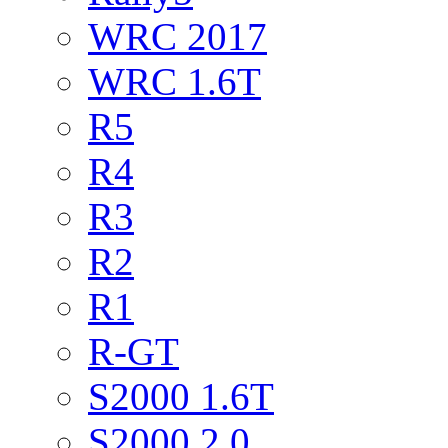
WRC 2017
WRC 1.6T
R5
R4
R3
R2
R1
R-GT
S2000 1.6T
S2000 2.0