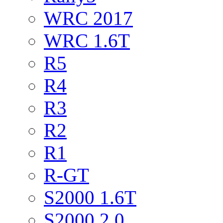
WRC 2017
WRC 1.6T
R5
R4
R3
R2
R1
R-GT
S2000 1.6T
S2000 2.0