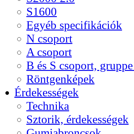
S1600
Egyéb specifikációk
N csoport
A csoport
B és S csoport, gruppe 
Röntgenképek
Érdekességek
Technika
Sztorik, érdekességek
Gumiabroncsok