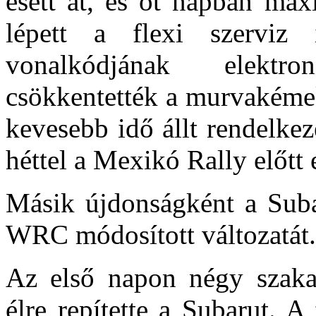
esett át, és öt napban max
lépett a flexi szerviz
vonalkódjának elektro
csökkentették a murvakémek
kevesebb idő állt rendelke
héttel a Mexikó Rally előtt
Másik újdonságként a Suba
WRC módosított változatát.
Az első napon négy szakas
élre repítette a Subarut. 