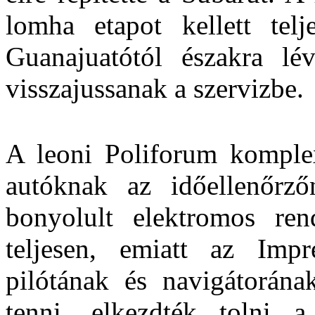
lomha etapot kellett tel
Guanajuatótól északra lé
visszajussanak a szervizbe.
A leoni Poliforum komplex
autóknak az időellenőrző
bonyolult elektromos re
teljesen, emiatt az Imp
pilótának és navigátorána
tenni, elkezdték tolni 