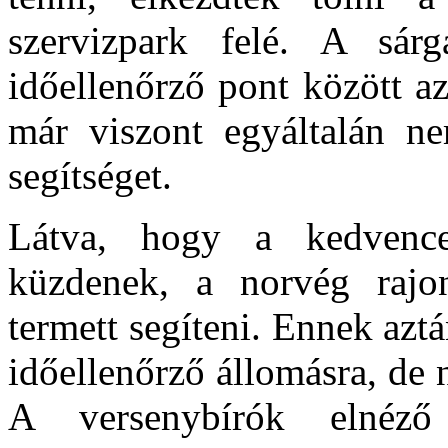
szervizpark felé. A sár
időellenőrző pont között a
már viszont egyáltalán ne
segítséget.
Látva, hogy a kedvence
küzdenek, a norvég rajo
termett segíteni. Ennek aztá
időellenőrző állomásra, de 
A versenybírók elnéz