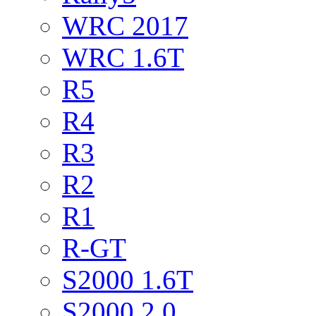
WRC 2017
WRC 1.6T
R5
R4
R3
R2
R1
R-GT
S2000 1.6T
S2000 2.0