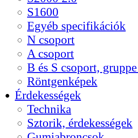
S1600
Egyéb specifikációk
N csoport
A csoport
B és S csoport, gruppe 
Röntgenképek
Érdekességek
Technika
Sztorik, érdekességek
Gumiabroncsok