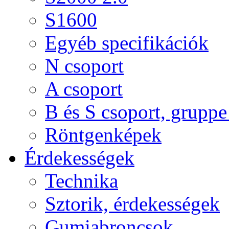
S1600
Egyéb specifikációk
N csoport
A csoport
B és S csoport, gruppe 
Röntgenképek
Érdekességek
Technika
Sztorik, érdekességek
Gumiabroncsok