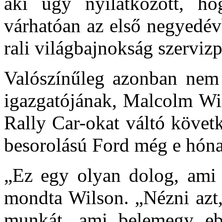
aki úgy nyilatkozott, h
várhatóan az első negyedévb
rali világbajnokság szervizp
Valószínűleg azonban nem
igazgatójának, Malcolm Wil
Rally Car-okat váltó követ
besorolású Ford még e hónap
„Ez egy olyan dolog, ami 
mondta Wilson. „Nézni azt, 
munkát, ami belemegy ebb