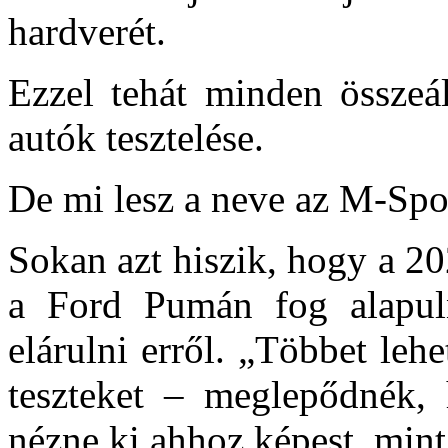
hardverét.
Ezzel tehát minden összeá
autók tesztelése.
De mi lesz a neve az M-Spo
Sokan azt hiszik, hogy a 20
a Ford Pumán fog alapul
elárulni erről. „Többet leh
teszteket – meglepődnék,
nézne ki ahhoz képest, mi