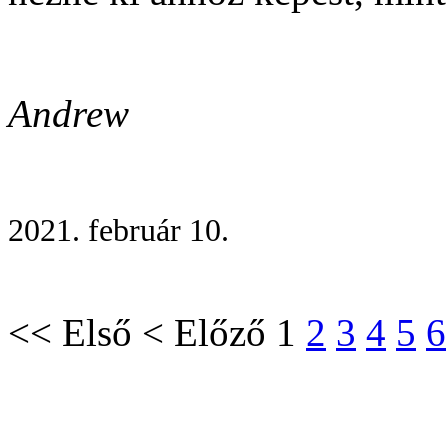
Andrew
2021. február 10.
<<
Első
<
Előző
1
2
3
4
5
6