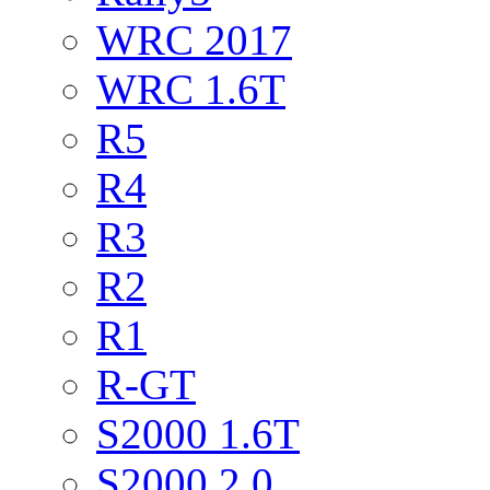
WRC 2017
WRC 1.6T
R5
R4
R3
R2
R1
R-GT
S2000 1.6T
S2000 2.0