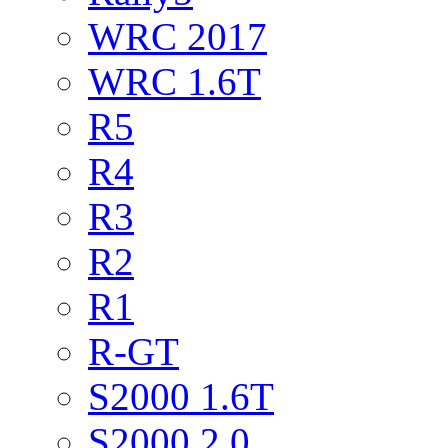
WRC 2017
WRC 1.6T
R5
R4
R3
R2
R1
R-GT
S2000 1.6T
S2000 2.0