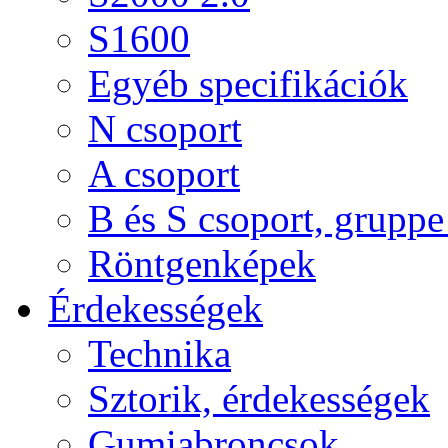
S1600
Egyéb specifikációk
N csoport
A csoport
B és S csoport, gruppe 
Röntgenképek
Érdekességek
Technika
Sztorik, érdekességek
Gumiabroncsok