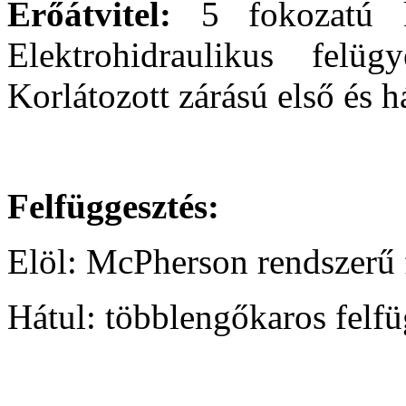
Erőátvitel:
5 fokozatú ké
Elektrohidraulikus felüg
Korlátozott zárású első és 
Felfüggesztés:
Elöl: McPherson rendszerű 
Hátul: többlengőkaros felfü