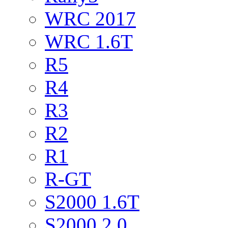
WRC 2017
WRC 1.6T
R5
R4
R3
R2
R1
R-GT
S2000 1.6T
S2000 2.0