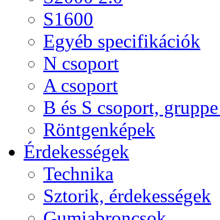
S1600
Egyéb specifikációk
N csoport
A csoport
B és S csoport, gruppe 
Röntgenképek
Érdekességek
Technika
Sztorik, érdekességek
Gumiabroncsok