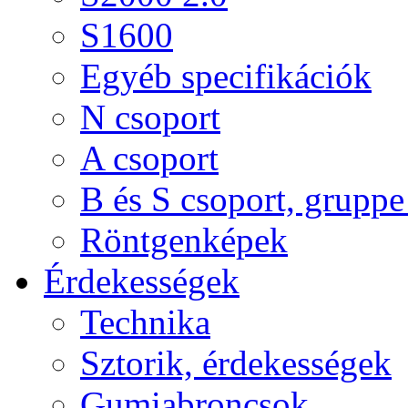
S1600
Egyéb specifikációk
N csoport
A csoport
B és S csoport, gruppe 
Röntgenképek
Érdekességek
Technika
Sztorik, érdekességek
Gumiabroncsok