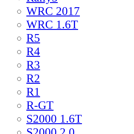
WRC 2017
WRC 1.6T
R5
R4
R3
R2
R1
R-GT
S2000 1.6T
S2000 2.0