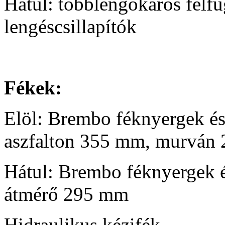
Hátul: többlengőkaros felfüg
lengéscsillapítók
Fékek:
Elöl: Brembo féknyergek és 
aszfalton 355 mm, murván
Hátul: Brembo féknyergek é
átmérő 295 mm
Hidraulikus kézifék