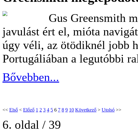
Gus Greensmith m
javulást ért el, mióta navigá
úgy véli, az ötödiknél jobb h
Portugáliában a legutóbbi ra
Bővebben...
<<
Első
<
Előző
1
2
3
4
5
6
7
8
9
10
Következő
>
Utolsó
>>
6. oldal / 39