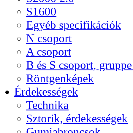
S1600
Egyéb specifikációk
N csoport
A csoport
B és S csoport, gruppe 
Röntgenképek
Érdekességek
Technika
Sztorik, érdekességek
Gumiabroncsok