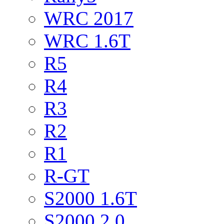
WRC 2017
WRC 1.6T
R5
R4
R3
R2
R1
R-GT
S2000 1.6T
S2000 2.0