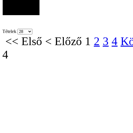
Tételek
<<
Első
<
Előző
1
2
3
4
Kö
4