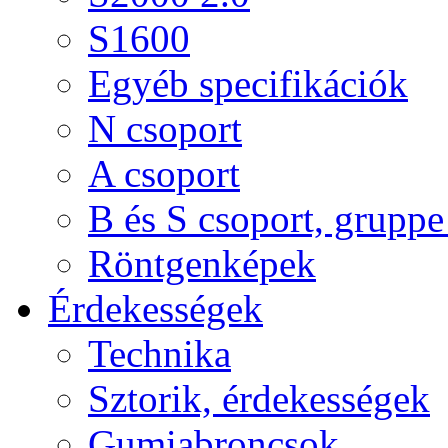
S1600
Egyéb specifikációk
N csoport
A csoport
B és S csoport, gruppe 
Röntgenképek
Érdekességek
Technika
Sztorik, érdekességek
Gumiabroncsok