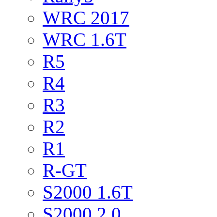
WRC 2017
WRC 1.6T
R5
R4
R3
R2
R1
R-GT
S2000 1.6T
S2000 2.0