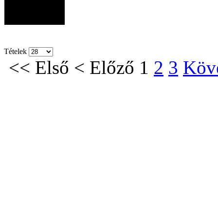
Tételek
<<
Első
<
Előző
1
2
3
Köv