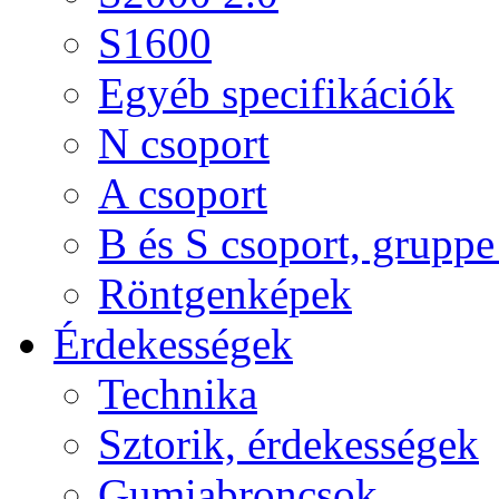
S1600
Egyéb specifikációk
N csoport
A csoport
B és S csoport, gruppe 
Röntgenképek
Érdekességek
Technika
Sztorik, érdekességek
Gumiabroncsok