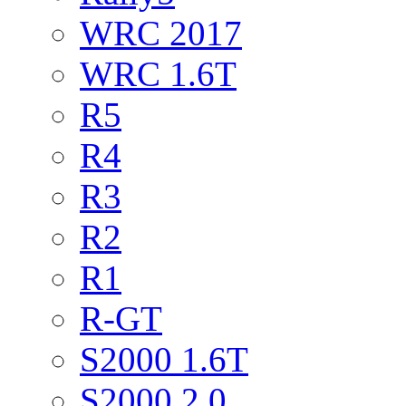
WRC 2017
WRC 1.6T
R5
R4
R3
R2
R1
R-GT
S2000 1.6T
S2000 2.0