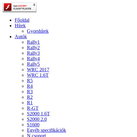
Főoldal
Hírek
Gyorshírek
Autók
Rally1
Rally2
Rally3
Rally4
Rally5
WRC 2017
WRC 1.6T
R5
R4
R3
R2
R1
R-GT
S2000 1.6T
S2000 2.0
S1600
Egyéb specifikációk
N csoport