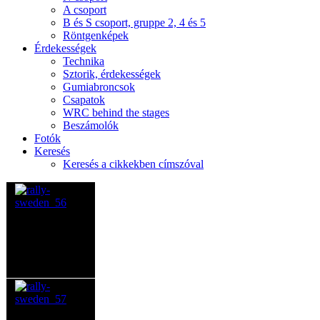
A csoport
B és S csoport, gruppe 2, 4 és 5
Röntgenképek
Érdekességek
Technika
Sztorik, érdekességek
Gumiabroncsok
Csapatok
WRC behind the stages
Beszámolók
Fotók
Keresés
Keresés a cikkekben címszóval