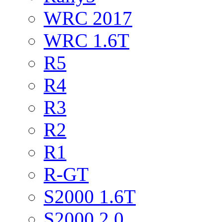
WRC 2017
WRC 1.6T
R5
R4
R3
R2
R1
R-GT
S2000 1.6T
S2000 2.0