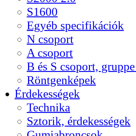
S1600
Egyéb specifikációk
N csoport
A csoport
B és S csoport, gruppe 
Röntgenképek
Érdekességek
Technika
Sztorik, érdekességek
Gumiabroncsok