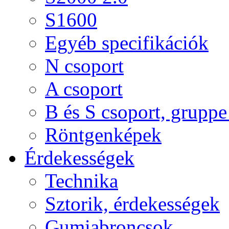
S1600
Egyéb specifikációk
N csoport
A csoport
B és S csoport, gruppe 
Röntgenképek
Érdekességek
Technika
Sztorik, érdekességek
Gumiabroncsok