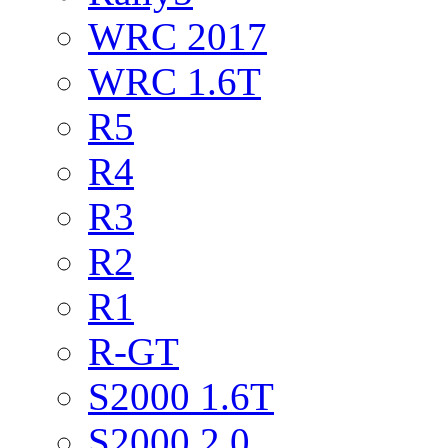
WRC 2017
WRC 1.6T
R5
R4
R3
R2
R1
R-GT
S2000 1.6T
S2000 2.0