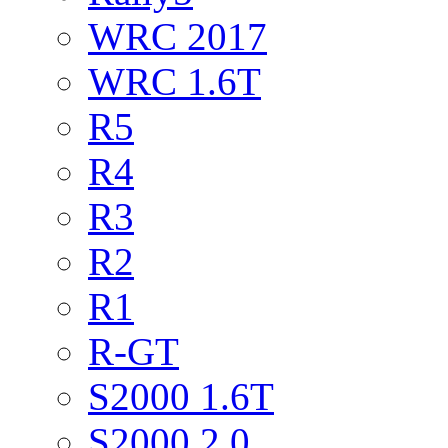
WRC 2017
WRC 1.6T
R5
R4
R3
R2
R1
R-GT
S2000 1.6T
S2000 2.0