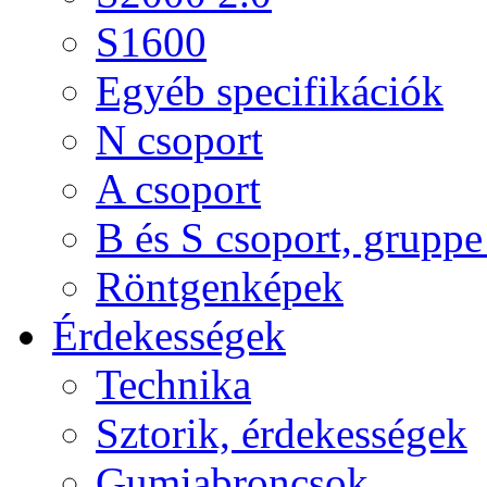
S1600
Egyéb specifikációk
N csoport
A csoport
B és S csoport, gruppe 
Röntgenképek
Érdekességek
Technika
Sztorik, érdekességek
Gumiabroncsok