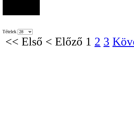
Tételek
<<
Első
<
Előző
1
2
3
Köv