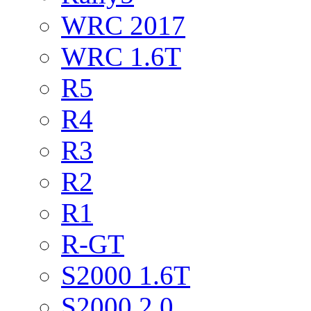
WRC 2017
WRC 1.6T
R5
R4
R3
R2
R1
R-GT
S2000 1.6T
S2000 2.0