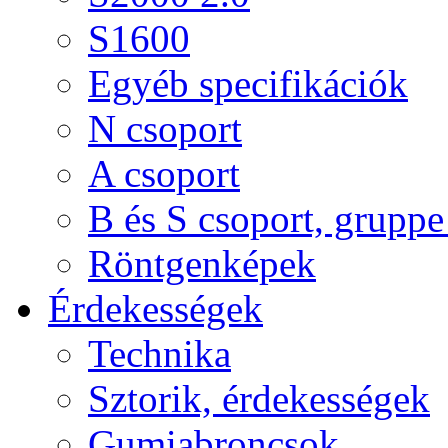
S1600
Egyéb specifikációk
N csoport
A csoport
B és S csoport, gruppe 
Röntgenképek
Érdekességek
Technika
Sztorik, érdekességek
Gumiabroncsok