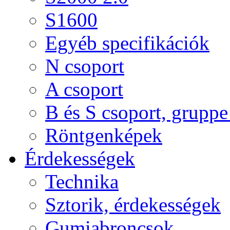
S1600
Egyéb specifikációk
N csoport
A csoport
B és S csoport, gruppe 
Röntgenképek
Érdekességek
Technika
Sztorik, érdekességek
Gumiabroncsok