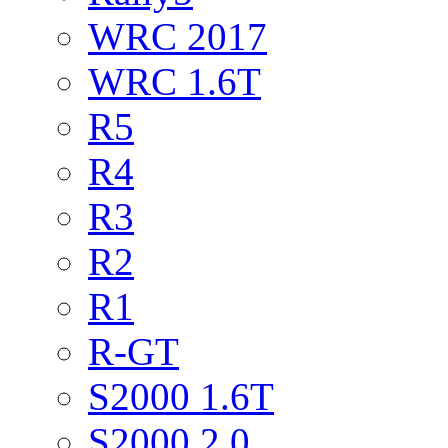
WRC 2017
WRC 1.6T
R5
R4
R3
R2
R1
R-GT
S2000 1.6T
S2000 2.0