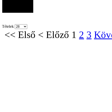
Tételek
<<
Első
<
Előző
1
2
3
Köv