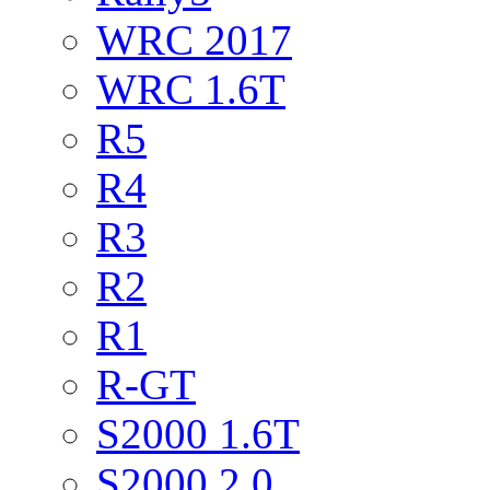
WRC 2017
WRC 1.6T
R5
R4
R3
R2
R1
R-GT
S2000 1.6T
S2000 2.0