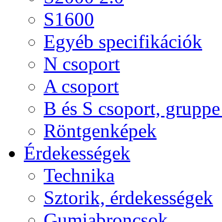
S1600
Egyéb specifikációk
N csoport
A csoport
B és S csoport, gruppe 
Röntgenképek
Érdekességek
Technika
Sztorik, érdekességek
Gumiabroncsok