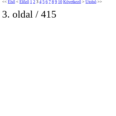
<<
Első
<
Előző
1
2
3
4
5
6
7
8
9
10
Következő
>
Utolsó
>>
3. oldal / 415