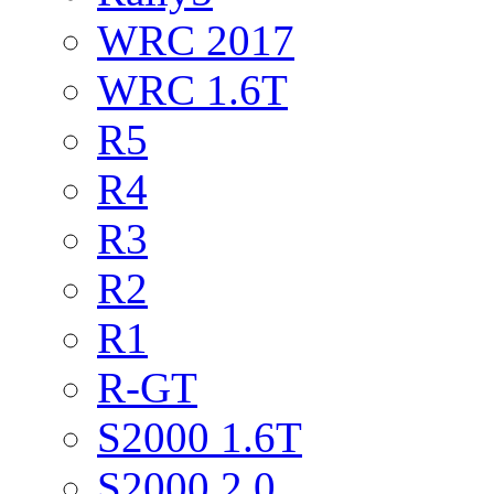
WRC 2017
WRC 1.6T
R5
R4
R3
R2
R1
R-GT
S2000 1.6T
S2000 2.0