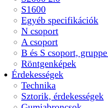
S1600
Egyéb specifikációk
N csoport
A csoport
B és S csoport, gruppe 
Röntgenképek
Érdekességek
Technika
Sztorik, érdekességek
Gumiabroncsok